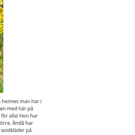
h hennes man har i
ppen med här på
e för alla! Hon har
törre. Ändå har
ravidkläder på