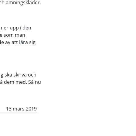
ch amningskläder.
ommer upp i den
mne som man
e av att lära sig
ag ska skriva och
på dem med. Så nu
13 mars 2019