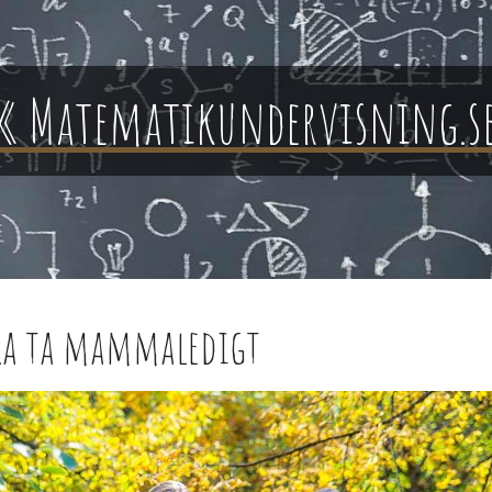
« Matematikundervisning.s
ka ta mammaledigt