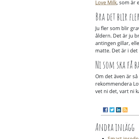
Love Milk
, som är 
Bra det blir fle
Ju fler som blir gr
åldern. Det är ju 
antingen gillar, el
matte. Det är i det
Ni som ska få 
Om det även är så a
rekommendera Love
vet ni det, vart n
Andra inlägg
Smart inredni