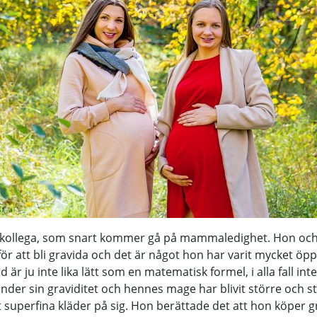
ig kollega, som snart kommer gå på mammaledighet. Hon oc
r att bli gravida och det är något hon har varit mycket ö
id är ju inte lika lätt som en matematisk formel, i alla fall int
under sin graviditet och hennes mage har blivit större och s
t superfina kläder på sig. Hon berättade det att hon köper g