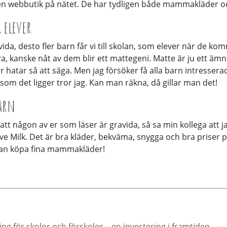
en webbutik på nätet. De har tydligen både mammakläder o
r elever
avida, desto fler barn får vi till skolan, som elever när de k
bra, kanske nåt av dem blir ett mattegeni. Matte är ju ett ä
ler hatar så att säga. Men jag försöker få alla barn intresserad
 som det ligger tror jag. Kan man räkna, då gillar man det!
barn
tt någon av er som läser är gravida, så sa min kollega att j
 Milk. Det är bra kläder, bekväma, snygga och bra priser 
i kan köpa fina mammakläder!
ng för skolor och förskolor – en investering i framtiden