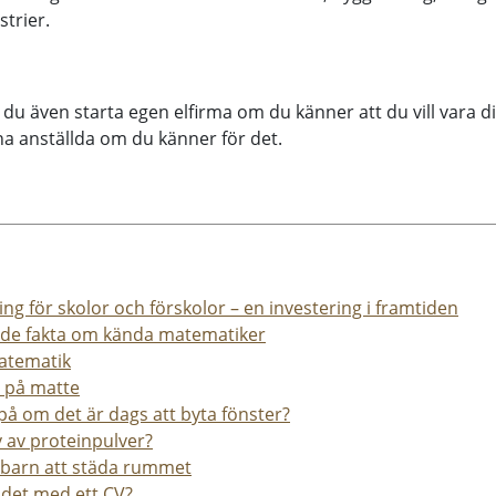
strier.
 du även starta egen elfirma om du känner att du vill vara d
a anställda om du känner för det.
ng för skolor och förskolor – en investering i framtiden
nde fakta om kända matematiker
matematik
a på matte
å om det är dags att byta fönster?
 av proteinpulver?
t barn att städa rummet
r det med ett CV?