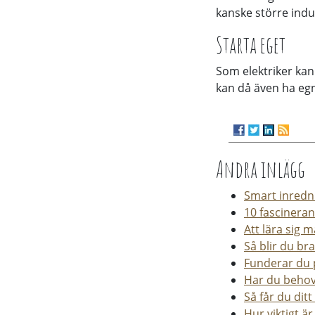
kanske större indu
Starta eget
Som elektriker kan
kan då även ha egn
Andra inlägg
Smart inredni
10 fascinera
Att lära sig 
Så blir du br
Funderar du p
Har du behov
Så får du dit
Hur viktigt ä