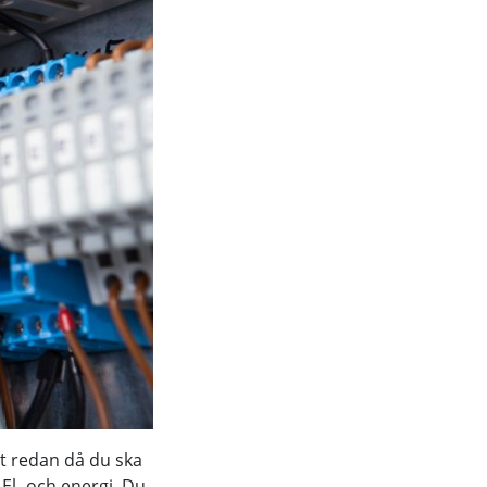
tt redan då du ska
El- och energi. Du