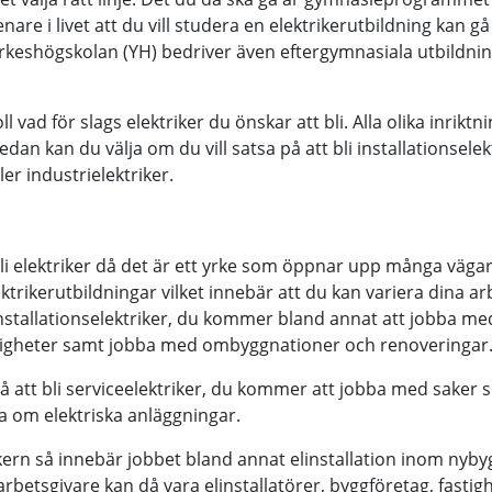
re i livet att du vill studera en elektrikerutbildning kan gå
rkeshögskolan (YH) bedriver även eftergymnasiala utbildnin
ll vad för slags elektriker du önskar att bli. Alla olika inrik
dan kan du välja om du vill satsa på att bli installationselek
ler industrielektriker.
 bli elektriker då det är ett yrke som öppnar upp många vägar 
lektrikerutbildningar vilket innebär att du kan variera dina 
installationselektriker, du kommer bland annat att jobba me
astigheter samt jobba med ombyggnationer och renoveringar
på att bli serviceelektriker, du kommer att jobba med saker s
 om elektriska anläggningar.
ikern så innebär jobbet bland annat elinstallation inom nyby
rbetsgivare kan då vara elinstallatörer, byggföretag, fastig