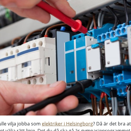
ulle vilja jobba som
elektriker i Helsingborg
? Då är det bra a
t välja rätt linje. Det du då ska gå är gymnasieprogrammet 