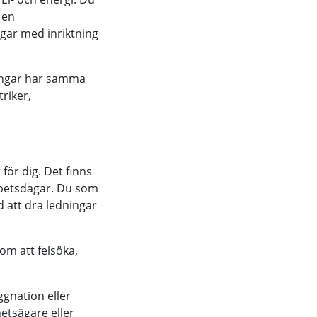
 en
gar med inriktning
tningar har samma
triker,
för dig. Det finns
arbetsdagar. Du som
d att dra ledningar
.
om att felsöka,
ggnation eller
hetsägare eller