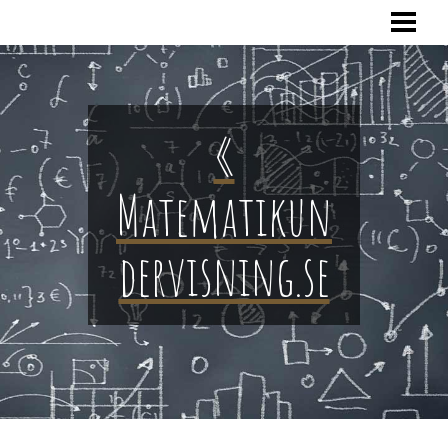
HOME
«
Matematikun
dervisning.se