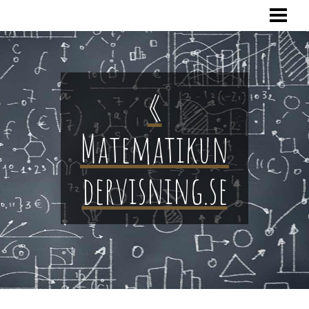
HOME
«
Matematikun
dervisning.se