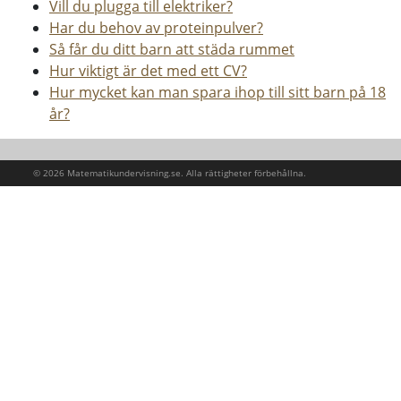
Vill du plugga till elektriker?
Har du behov av proteinpulver?
Så får du ditt barn att städa rummet
Hur viktigt är det med ett CV?
Hur mycket kan man spara ihop till sitt barn på 18
år?
© 2026 Matematikundervisning.se. Alla rättigheter förbehållna.