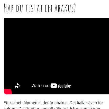
Har du testat en abakus?
Ett räknehjälpmedel, det är abakus. Det kallas även för
kulram. Det är ett gammalt räkneredskap som har en