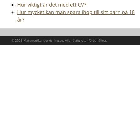
Hur viktigt är det med ett CV?
Hur mycket kan man spara ihop till sitt barn på 18
år?
© 2026 Matematikundervisning.se. Alla rättigheter förbehållna.