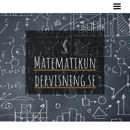
HOME
«
Matematikun
dervisning.se